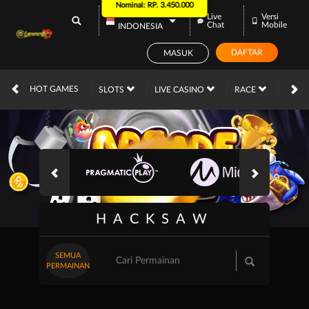
BHS
Live
Versi
Chat
Mobile
INDONESIA
WITHDRAW SUKSES
Username: ivu***75
Nominal: RP. 3.450.000
DAFTAR
MASUK
HOT GAMES
SLOTS
LIVE CASINO
RACE
TOG
HACKSAW
SEMUA
PERMAINAN