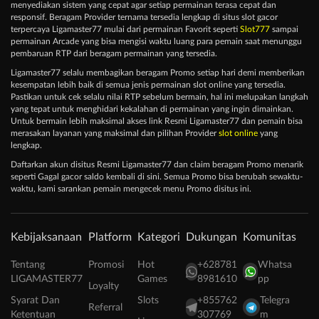
menyediakan sistem yang cepat agar setiap permainan terasa cepat dan
responsif. Beragam Provider ternama tersedia lengkap di situs slot gacor
terpercaya Ligamaster77 mulai dari permainan Favorit seperti
Slot777
sampai
permainan Arcade yang bisa mengisi waktu luang para pemain saat menunggu
pembaruan RTP dari beragam permainan yang tersedia.
Ligamaster77 selalu membagikan beragam Promo setiap hari demi memberikan
kesempatan lebih baik di semua jenis permainan slot online yang tersedia.
Pastikan untuk cek selalu nilai RTP sebelum bermain, hal ini melupakan langkah
yang tepat untuk menghidari kekalahan di permainan yang ingin dimainkan.
Untuk bermain lebih maksimal akses link Resmi Ligamaster77 dan pemain bisa
merasakan layanan yang maksimal dan pilihan Provider
slot online
yang
lengkap.
Daftarkan akun disitus Resmi Ligamaster77 dan claim beragam Promo menarik
seperti Gagal gacor saldo kembali di sini. Semua Promo bisa berubah sewaktu-
waktu, kami sarankan pemain mengecek menu Promo disitus ini.
Kebijaksanaan
Platform
Kategori
Dukungan
Komunitas
Tentang
Promosi
Hot
+628781
Whatsa
LIGAMASTER77
Games
8981610
pp
Loyalty
Syarat Dan
Slots
+855762
Telegra
Referral
Ketentuan
307769
m