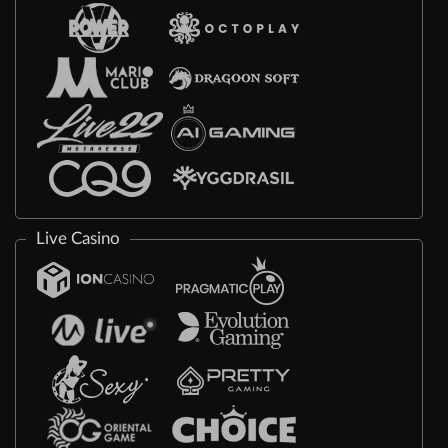
Live Casino