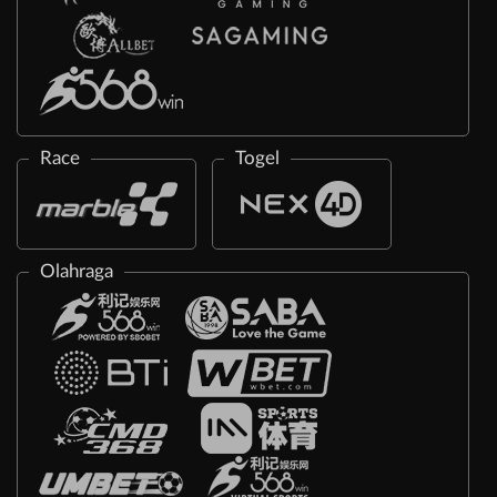
Race
Togel
Olahraga