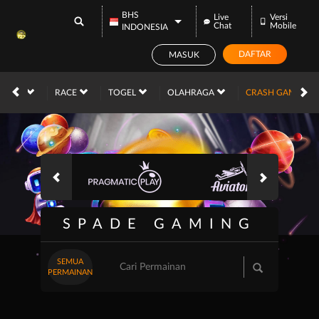
BHS
Live
Versi
WITHDRAW SUKSES
Chat
Mobile
INDONESIA
Username: dkx***58
Nominal: RP. 2.400.000
DAFTAR
MASUK
CASINO
RACE
TOGEL
OLAHRAGA
CRASH GAME
SPADE GAMING
SEMUA
PERMAINAN