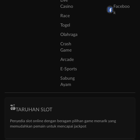
Live
Casino
Faceboo
k
Race
Togel
Olahraga
Crash
Game
Arcade
E-Sports
Sabung
Ayam
TARUHAN SLOT
Penyedia slot online dengan beragam pilihan game menarik yang
memudahkan pemain untuk mencapai jackpot