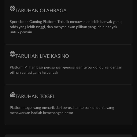
TARUHAN OLAHRAGA
Sportsbook Gaming Platform Terbaik menawarkan lebih banyak game,
odds yang lebih tinggi, dan menyediakan pilihan yang lebih banyak
untuk pemain.
TARUHAN LIVE KASINO
Platform Pilihan bagi perusahaan-perusahaan terbaik di dunia, dengan
pilihan variasi game terbanyak
TARUHAN TOGEL
Platform togel yang menarik dari perusahan terbaik di dunia yang
menawarkan hadiah kemenangan besar