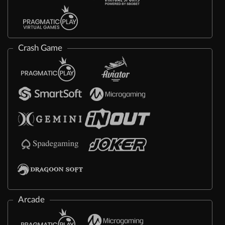
Crash Game
Arcade