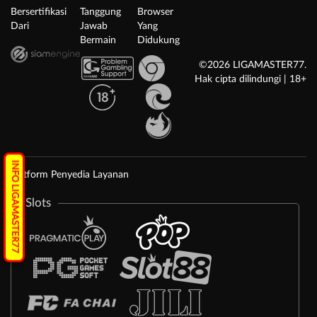
Bersertifikasi
Tanggung
Browser
Dari
Jawab
Yang
Bermain
Didukung
©2026 LIGAMASTER77.
Hak cipta dilindungi | 18+
INFO LIGAMASTER77
Platform Penyedia Layanan
Slots