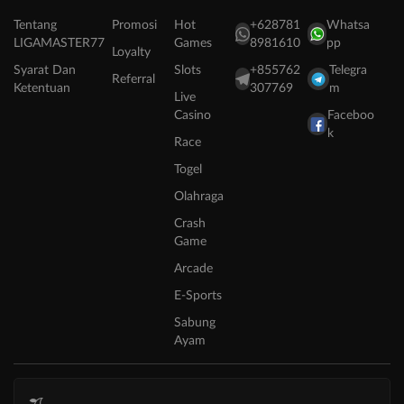
Tentang
Promosi
Hot
+628781
Whatsa
LIGAMASTER77
Games
8981610
pp
Loyalty
Syarat Dan
Slots
+855762
Telegra
Referral
Ketentuan
307769
m
Live
Casino
Faceboo
k
Race
Togel
Olahraga
Crash
Game
Arcade
E-Sports
Sabung
Ayam