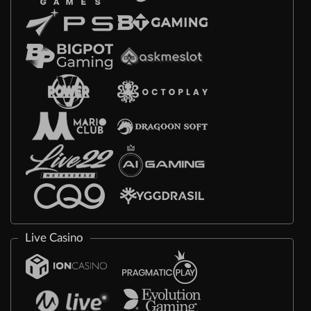
Live Casino