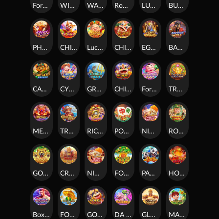
Fortune Goddess
WIN WIN NEKO
WAR OF THE UNIVERSE
Roma Gladiatrix
LUXURY GOLDEN PANTHER
BUFFALO WAYS
PHOENIX FEVER
CHILIHUAHUA
Lucky Fortune 3x3
CHINESE NEW YEAR
EGYPT BONANZA
BAD RICH WOLF
CATLA'S MONEY MACHINE
CYBER GOD OF FORTUNE⁺
GRAND BLUE
CHINESE NEW YEAR 2
Fortune Money Boom
TREASURE RAIDERS
MERGE MAGIC
TREASURE CRUISE
RICH ＭAN
PONG PONG HU
NIGHT MARKET 2
ROBIN HOOD
GOLDEN PANTHER
CRAZY BUFFALO
NIGHT MARKET
FORTUNE EGG
PANDA DRAGON BOAT
HOT POT PARTY
Boxing Riches
FORTUNE KOI
GOLD RUSH
DA LE MEN
GLORY OF ROME
MAGIC BEANS