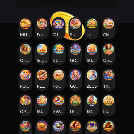
MUSCLE FORTUNE CAT
Poker Win
DJ BOOM BOOM
SUPER ELEMENTS 2
JUNGLE BANG BANG
Chinese New Year Moreways
Queen of Inca 2
Sugar Bang Bang 2
SUPER ELEMENTS
GOLDEN GENIE
SUGAR BANG BANG PLUS
Queen of Inca
POKER WIN 2
REVOLVER HARE
Fortune Sheep
GOLDEN IDOL
ZEUS
TREASURES OF ODIN
OPEN VAULT
SUGAR BANG BANG
SWORD OF KING
LEGEND OF INCA
KONG ISLAND
LUCKY FORTUNES