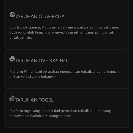
TARUHAN OLAHRAGA
Sportsbook Gaming Platform Terbaik menawarkan lebih banyak game,
odds yang lebih tinggi, dan menyediakan pilihan yang lebih banyak
untuk pemain.
TARUHAN LIVE KASINO
Platform Pilihan bagi perusahaan-perusahaan terbaik di dunia, dengan
pilihan variasi game terbanyak
TARUHAN TOGEL
Platform togel yang menarik dari perusahan terbaik di dunia yang
menawarkan hadiah kemenangan besar