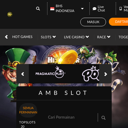
BHS
Live
Ve
Chat
Mo
WITHDRAW SUKSES
INDONESIA
Username: mzg***11
Nominal: RP. 3.100.000
DAFTA
MASUK
IDR
12,680,678,
HOT GAMES
SLOTS
LIVE CASINO
RACE
TOG
AMB SLOT
SEMUA
PERMAINAN
TOP
SLOTS
20