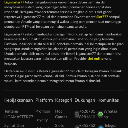
Ligamaster77
tetap mengutamakan kenyamanan dalam bermain dan
menyediakan sistem yang cepat agar setiap permainan terasa cepat dan
responsif. Beragam Provider ternama tersedia lengkap di situs slot gacor
terpercaya Ligamaster77 mulai dari permainan Favorit seperti
Slot777
sampai
permainan Arcade yang bisa mengisi waktu luang para pemain saat menunggu
pembaruan RTP dari beragam permainan yang tersedia.
Ligamaster77 selalu membagikan beragam Promo setiap hari demi memberikan
kesempatan lebih baik di semua jenis permainan slot online yang tersedia.
Pastikan untuk cek selalu nilai RTP sebelum bermain, hal ini melupakan langkah
yang tepat untuk menghidari kekalahan di permainan yang ingin dimainkan.
Untuk bermain lebih maksimal akses link Resmi Ligamaster77 dan pemain bisa
merasakan layanan yang maksimal dan pilihan Provider
slot online
yang
lengkap.
Daftarkan akun disitus Resmi Ligamaster77 dan claim beragam Promo menarik
seperti Gagal gacor saldo kembali di sini. Semua Promo bisa berubah sewaktu-
waktu, kami sarankan pemain mengecek menu Promo disitus ini.
Kebijaksanaan
Platform
Kategori
Dukungan
Komunitas
Tentang
Promosi
Hot
+628781
Whatsa
LIGAMASTER77
Games
8981610
pp
Loyalty
Syarat Dan
Slots
+855762
Telegra