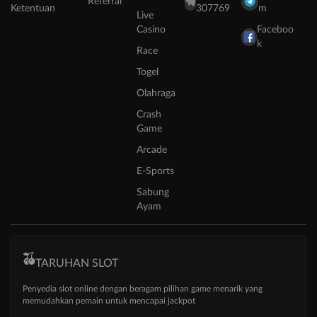
Referral
Ketentuan
307769
m
Live
Casino
Faceboo
k
Race
Togel
Olahraga
Crash
Game
Arcade
E-Sports
Sabung
Ayam
TARUHAN SLOT
Penyedia slot online dengan beragam pilihan game menarik yang
memudahkan pemain untuk mencapai jackpot