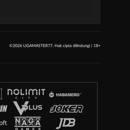
©2026 LIGAMASTER77. Hak cipta dilindungi | 18+