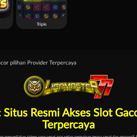
Triple
or pilihan Provider Terpercaya
itus Resmi Akses Slot Gacor
Terpercaya
nyediakan sistem yang cepat agar setiap permainan terasa cepat dan responsif. Ber