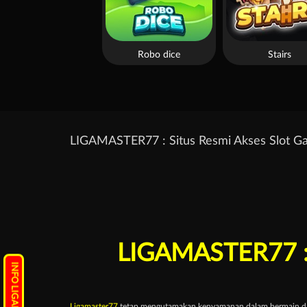
Robo dice
Stairs
LIGAMASTER77 : Situs Resmi Akses Slot Gac
LIGAMASTER77 : S
Ligamaster77
tetap mengutamakan kenyamanan dalam bermain dan me