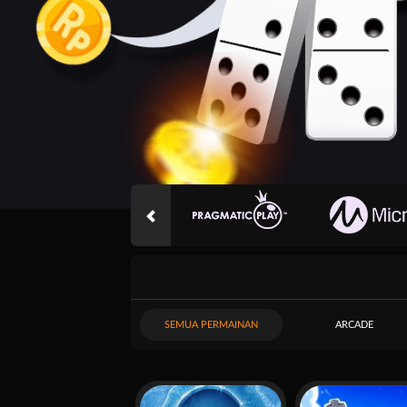
SEMUA PERMAINAN
ARCADE