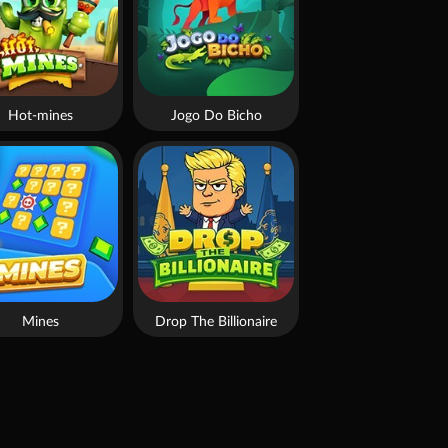
Hot-mines
Jogo Do Bicho
Mines
Drop The Billionaire