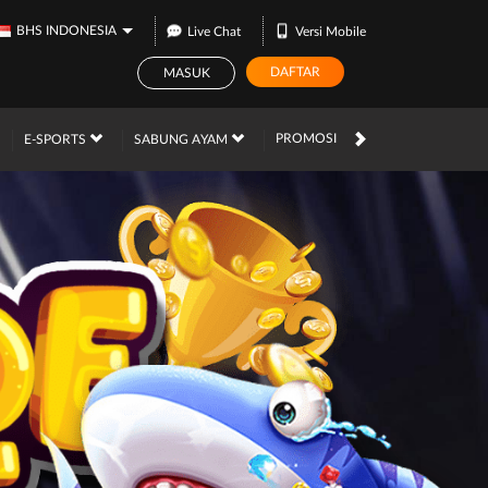
BHS INDONESIA
Live Chat
Versi Mobile
DAFTAR
MASUK
PROMOSI
E-SPORTS
SABUNG AYAM