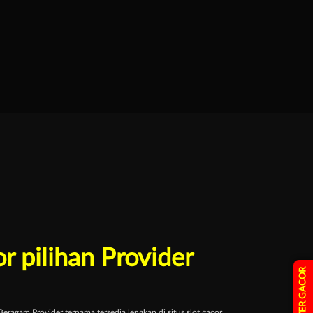
 pilihan Provider
agam Provider ternama tersedia lengkap di situs slot gacor