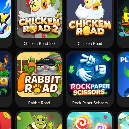
Chicken Road 2.0
Chicken Road
Rabbit Road
Rock Paper Scissors