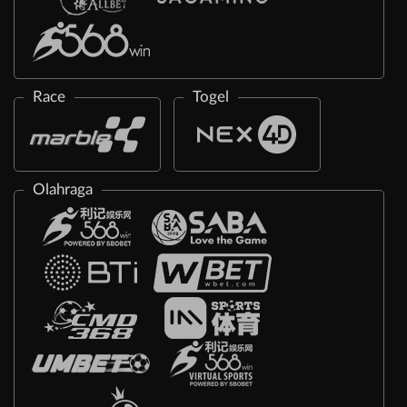
Race
Togel
Olahraga