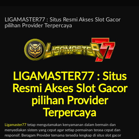
LIGAMASTER77 : Situs Resmi Akses Slot Gacor
pilihan Provider Terpercaya
LIGAMASTER77 : Situs
Resmi Akses Slot Gacor
pilihan Provider
Terpercaya
Ligamaster77
tetap mengutamakan kenyamanan dalam bermain dan
menyediakan sistem yang cepat agar setiap permainan terasa cepat dan
responsif. Beragam Provider ternama tersedia lengkap di situs slot gacor