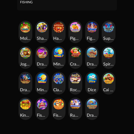
FISHING
Mole Crash
Shade Dragons Fishing
Happy New Year
Piggy Bank TapTap
Fighter Fire
Super Super Fruit
Jogo Do Bicho
Dragon Master
Mines 2
Crazy King Kong
Dragon Fishing
Spirit Tide Legend
Dragon of Demons
Mines
Classic Mario
Rocket Derby
Dice
Cai Shen Fishing
King Of Football
Fishing Disco
Fishing YiLuFa
Running Chicken
Dragon Fishing II