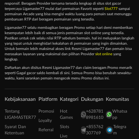
responsif. Beragam Provider ternama tersedia lengkap di situs slot gacor
terpercaya Ligamaster77 mulai dari permainan Favorit seperti
Slot777
sampai
permainan Arcade yang bisa mengisi waktu luang para pemain saat menunggu
pembaruan RTP dari beragam permainan yang tersedia.
Ligamaster77 selalu membagikan beragam Promo setiap hari demi memberikan
kesempatan lebih baik di semua jenis permainan slot online yang tersedia.
Pastikan untuk cek selalu nilai RTP sebelum bermain, hal ini melupakan langkah
yang tepat untuk menghidari kekalahan di permainan yang ingin dimainkan.
Untuk bermain lebih maksimal akses link Resmi Ligamaster77 dan pemain bisa
merasakan layanan yang maksimal dan pilihan Provider
slot online
yang
lengkap.
Daftarkan akun disitus Resmi Ligamaster77 dan claim beragam Promo menarik
seperti Gagal gacor saldo kembali di sini. Semua Promo bisa berubah sewaktu-
waktu, kami sarankan pemain mengecek menu Promo disitus ini.
Kebijaksanaan
Platform
Kategori
Dukungan
Komunitas
Tentang
Promosi
Hot
+628781
Whatsa
LIGAMASTER77
Games
8981610
pp
Loyalty
Syarat Dan
Slots
+855762
Telegra
Referral
Ketentuan
307769
m
Live