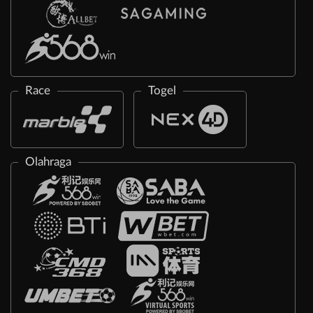
Race
Togel
Olahraga