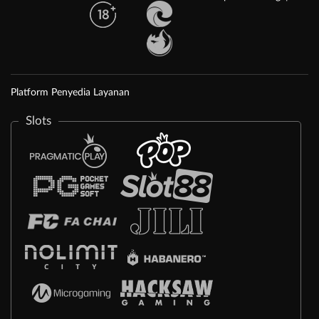
Platform Penyedia Layanan
Slots