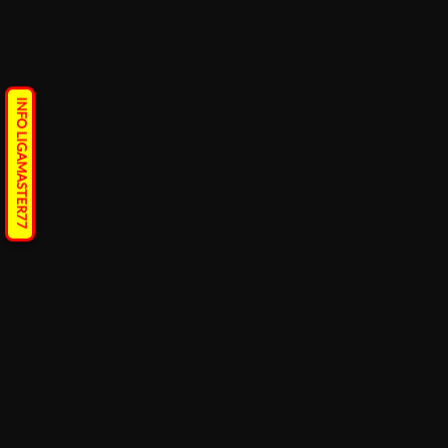
INFO LIGAMASTER77