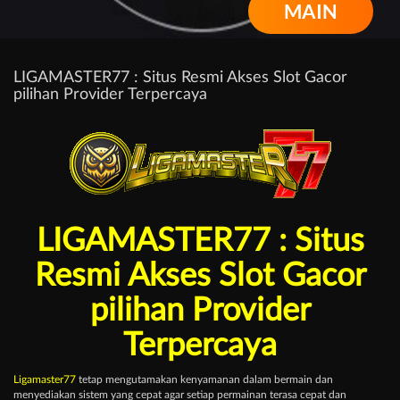
MAIN
LIGAMASTER77 : Situs Resmi Akses Slot Gacor
pilihan Provider Terpercaya
LIGAMASTER77 : Situs
Resmi Akses Slot Gacor
pilihan Provider
Terpercaya
Ligamaster77
tetap mengutamakan kenyamanan dalam bermain dan
menyediakan sistem yang cepat agar setiap permainan terasa cepat dan