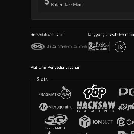
Rata-rata 0 Menit
Bersertifikasi Dari
Tanggung Jawab Bermain
Platform Penyedia Layanan
Slots