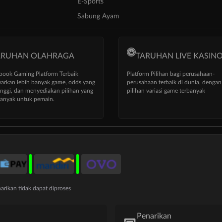
E-Sports
Sabung Ayam
ARUHAN OLAHRAGA
TARUHAN LIVE KASIN
book Gaming Platform Terbaik
Platform Pilihan bagi perusahaan-
rkan lebih banyak game, odds yang
perusahaan terbaik di dunia, dengan
tinggi, dan menyediakan pilihan yang
pilihan variasi game terbanyak
banyak untuk pemain.
arikan tidak dapat diproses
Penarikan