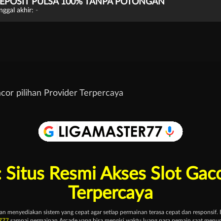
EPOSIT PULSA 100% TANPA POTONGAN
nggal akhir:
-
or pilihan Provider Terpercaya
itus Resmi Akses Slot Gacor
Terpercaya
nyediakan sistem yang cepat agar setiap permainan terasa cepat dan responsif. Ber
777
sampai permainan Arcade yang bisa mengisi waktu luang para pemain saat menu