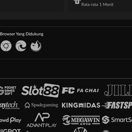
Rata-rata 1 Menit
Browser Yang Didukung