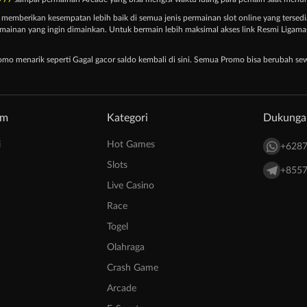
mberikan kesempatan lebih baik di semua jenis permainan slot online yang tersedia. 
mainan yang ingin dimainkan. Untuk bermain lebih maksimal akses link Resmi Ligam
romo menarik seperti Gagal gacor saldo kembali di sini. Semua Promo bisa berubah
rm
Kategori
Dukunga
i
Hot Games
+628
Slots
+855
Live Casino
Race
Togel
Olahraga
Crash Game
Arcade